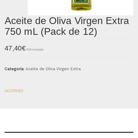
Correo electrónico
*
Aceite de Oliva Virgen Extra
750 mL (Pack de 12)
Guarda mi nombre, correo electrónico y web en este navegador
para la próxima vez que comente.
47,40
€
IVA incluido
Tu puntuación
*
Categoría:
Aceite de Oliva Virgen Extra
Tu valoración
*
AGOTADO