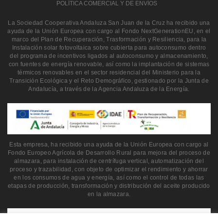
POLÍTICA COMERCIAL Y DE ENVÍOS
La Sociedad Cooperativa Andaluza San Juan de la Cruz ha recibido una
ayuda de la Unión Europea con cargo al Fondo NextGenerationEU, en el
marco del Plan de Recuperación, Trasformación y Resiliencia, para la
Instalación solar fotovoltaica sobre cubierta para autoconsumo dentro
del programa de incentivos ligados al autoconsumo y almacenamiento,
con fuentes de energía renovable, así como la implantación de sistemas
térmicos renovables en el sector residencial del Ministerio para la
Transición Ecológica y el Reto Demográfico, gestionado por la Junta de
Andalucía, a través de la Agencia Andaluza de la Energía.
Esta empresa, ha recibido una ayuda de la Unión Europea con cargo al
Fondo Europeo Agrícola de Desarrollo Rural para mejora del proceso de
almazara, para instalación de centrífuga vertical, automatización del
proceso y trazabilidad, con objeto de optimizar el rendimiento y ahorrar
en los consumos de agua y energía, así como el control de todas las
etapas de producción, transformación y distribución del aceite producido
en la almazara.